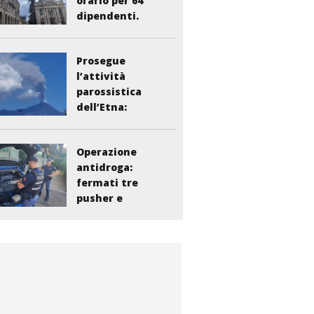
orario per 64
dipendenti.
Vasta:...
Prosegue
l’attività
parossistica
dell’Etna:
sospesi i voli...
Operazione
antidroga:
fermati tre
pusher e
smantellata...