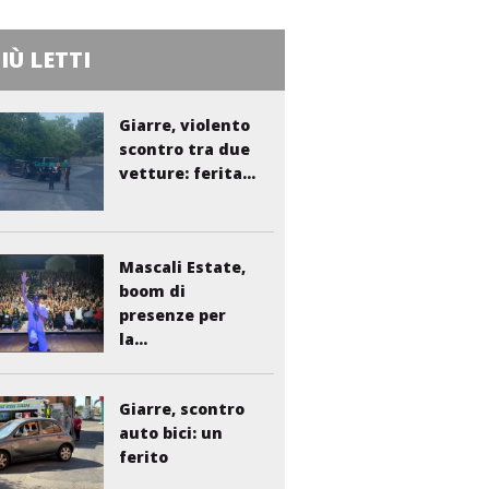
PIÙ LETTI
Giarre, violento
scontro tra due
vetture: ferita...
Mascali Estate,
boom di
presenze per
la...
Giarre, scontro
auto bici: un
ferito