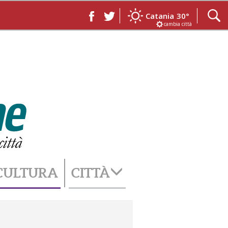
Catania
30°
cambia città
CULTURA
CITTÀ