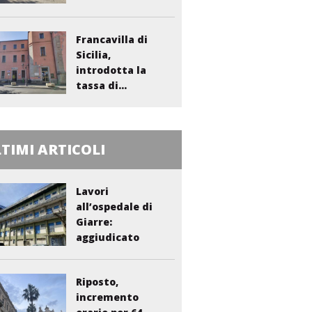
Francavilla di
Sicilia,
introdotta la
tassa di...
TIMI ARTICOLI
Lavori
all’ospedale di
Giarre:
aggiudicato
l’appalto per...
Riposto,
incremento