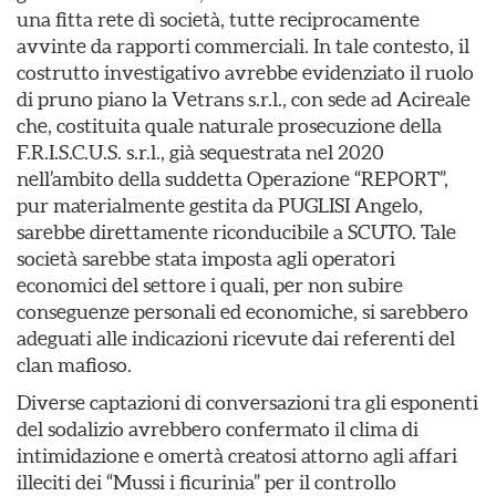
una fitta rete dì società, tutte reciprocamente
avvinte da rapporti commerciali. In tale contesto, il
costrutto investigativo avrebbe evidenziato il ruolo
di pruno piano la Vetrans s.r.l., con sede ad Acireale
che, costituita quale naturale prosecuzione della
F.R.I.S.C.U.S. s.r.l., già sequestrata nel 2020
nell’ambito della suddetta Operazione “REPORT”,
pur materialmente gestita da PUGLISI Angelo,
sarebbe direttamente riconducibile a SCUTO. Tale
società sarebbe stata imposta agli operatori
economici del settore i quali, per non subire
conseguenze personali ed economiche, si sarebbero
adeguati alle indicazioni ricevute dai referenti del
clan mafioso.
Diverse captazioni di conversazioni tra gli esponenti
del sodalizio avrebbero confermato il clima di
intimidazione e omertà creatosi attorno agli affari
illeciti dei “Mussi i ficurinia” per il controllo