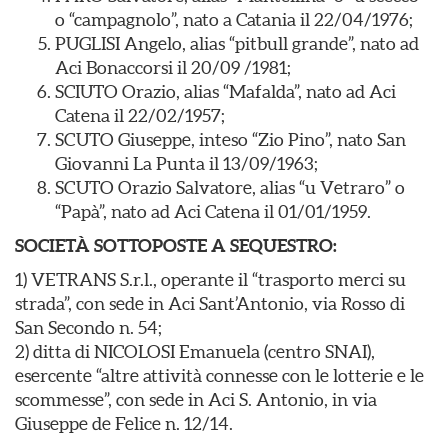
o “campagnolo”, nato a Catania il 22/04/1976;
PUGLISI Angelo, alias “pitbull grande”, nato ad
Aci Bonaccorsi il 20/09 /1981;
SCIUTO Orazio, alias “Mafalda”, nato ad Aci
Catena il 22/02/1957;
SCUTO Giuseppe, inteso “Zio Pino”, nato San
Giovanni La Punta il 13/09/1963;
SCUTO Orazio Salvatore, alias “u Vetraro” o
“Papà”, nato ad Aci Catena il 01/01/1959.
SOCIETÀ SOTTOPOSTE A SEQUESTRO:
1) VETRANS S.r.l., operante il “trasporto merci su
strada”, con sede in Aci Sant’Antonio, via Rosso di
San Secondo n. 54;
2) ditta di NICOLOSI Emanuela (centro SNAI),
esercente “altre attività connesse con le lotterie e le
scommesse”, con sede in Aci S. Antonio, in via
Giuseppe de Felice n. 12/14.