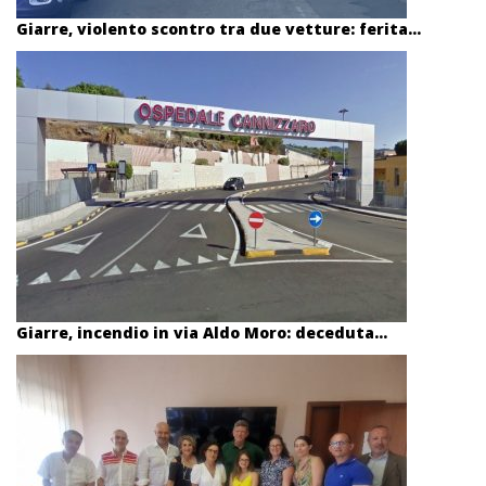
Giarre, violento scontro tra due vetture: ferita...
Giarre, incendio in via Aldo Moro: deceduta...