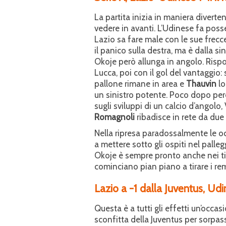
La partita inizia in maniera divert
vedere in avanti. L’Udinese fa poss
Lazio sa fare male con le sue frecce
il panico sulla destra, ma è dalla si
Okoje però allunga in angolo. Rispon
Lucca, poi con il gol del vantaggio:
pallone rimane in area e
Thauvin
lo
un sinistro potente. Poco dopo però 
sugli sviluppi di un calcio d’angolo
Romagnoli
ribadisce in rete da due 
Nella ripresa paradossalmente le o
a mettere sotto gli ospiti nel pal
Okoje è sempre pronto anche nei ti
cominciano pian piano a tirare i rem
Lazio a -1 dalla Juventus, Udi
Questa è a tutti gli effetti un’occa
sconfitta della Juventus per sorpass