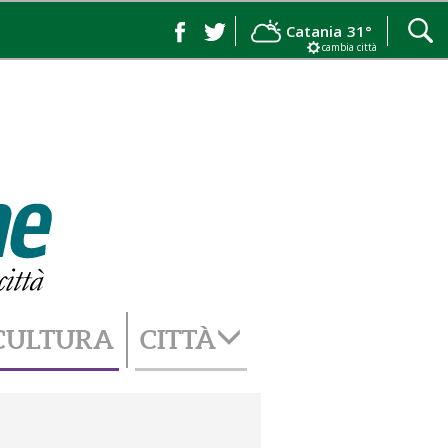
Catania
31°
cambia città
CULTURA
CITTÀ