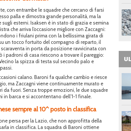
ente, con entrambe le squadre che cercano di farsi
esso palla e dimostra grande personalità, ma la
 sugli esterni. Isaksen è in stato di grazia e semina
nistra che arriva l’occasione migliore con Zaccagni:
dono i friulani prima con la bellissima girata di
 su un tocco fortuito del compagno di reparto, il
 scaraventa in porta da posizione ravvicinata con
i padroni di casa riescono a trovare il pareggio:
UL
, Vecino la spizza di testa sul secondo palo e
passi.
ccasioni calano. Baroni fa qualche cambio e riesce
leggio, ma Zaccagni viene continuamente murato e
ri da fuori. Senza troppe emozioni, le due squadre
i in barca e si accontentano dell’1-1 finale.
nese sempre al 10^ posto in classifica
sione persa per la Lazio, che non approfitta della
arla in classifica. La squadra di Baroni ottiene