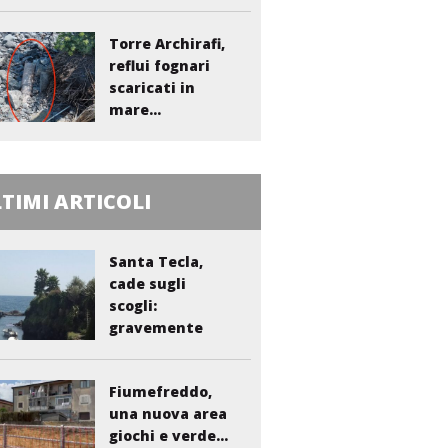
Liberto:...
Torre Archirafi,
reflui fognari
scaricati in
mare...
TIMI ARTICOLI
Santa Tecla,
cade sugli
scogli:
gravemente
ferito...
Fiumefreddo,
una nuova area
giochi e verde...