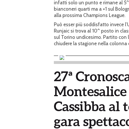
infatti solo un punto e rimane al 5^
bianconeri quarti ma a +1 sul Bologn
alla prossima Champions League.
Può esser più soddisfatto invece l’
Runjaic si trova al 10^ posto in cla
sul Torino undicesimo. Partito con l
chiudere la stagione nella colonna 
27ª Cronosca
Montesalice 
Cassibba al 
gara spettaco