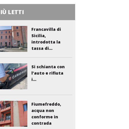
PIÙ LETTI
Francavilla di
Sicilia,
introdotta la
tassa di...
Si schianta con
l’auto e rifiuta
i...
Fiumefreddo,
acqua non
conforme in
contrada