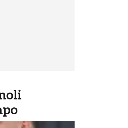
noli
mpo