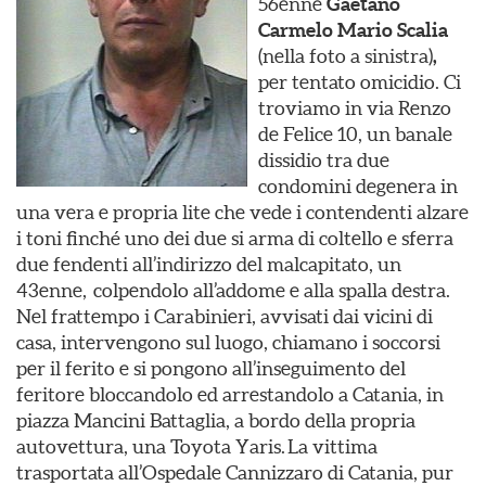
56enne
Gaetano
Carmelo Mario Scalia
(nella foto a sinistra)
,
per tentato omicidio.
Ci
troviamo in via Renzo
de Felice 10, un banale
dissidio tra due
condomini degenera in
una vera e propria lite che vede i contendenti alzare
i toni finché uno dei due si arma di coltello e sferra
due fendenti all’indirizzo del malcapitato, un
43enne, colpendolo all’addome e alla spalla destra.
Nel frattempo i Carabinieri, avvisati dai vicini di
casa, intervengono sul luogo, chiamano i soccorsi
per il ferito e si pongono all’inseguimento del
feritore bloccandolo ed arrestandolo a Catania, in
piazza Mancini Battaglia, a bordo della propria
autovettura, una Toyota Yaris. La vittima
trasportata all’Ospedale Cannizzaro di Catania, pur