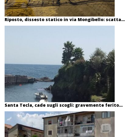
Riposto, dissesto statico in via Mongibello: scatta...
Santa Tecla, cade sugli scogli: gravemente ferito...