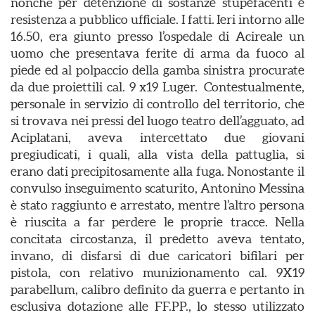
nonché per detenzione di sostanze stupefacenti e
resistenza a pubblico ufficiale. I fatti. Ieri intorno alle
16.50, era giunto presso l’ospedale di Acireale un
uomo che presentava ferite di arma da fuoco al
piede ed al polpaccio della gamba sinistra procurate
da due proiettili cal. 9 x19 Luger. Contestualmente,
personale in servizio di controllo del territorio, che
si trovava nei pressi del luogo teatro dell’agguato, ad
Aciplatani, aveva intercettato due giovani
pregiudicati, i quali, alla vista della pattuglia, si
erano dati precipitosamente alla fuga. Nonostante il
convulso inseguimento scaturito, Antonino Messina
è stato raggiunto e arrestato, mentre l’altro persona
è riuscita a far perdere le proprie tracce. Nella
concitata circostanza, il predetto aveva tentato,
invano, di disfarsi di due caricatori bifilari per
pistola, con relativo munizionamento cal. 9X19
parabellum, calibro definito da guerra e pertanto in
esclusiva dotazione alle FF.PP., lo stesso utilizzato