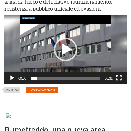
arma da fuoco e del relativo munizionamento,
resistenza a pubblico ufficiale ed evasione.
Video
Player
00:00
00:31
INDIETRO
TORNA ALLA HOME
Fiumefreddo, una nuova area