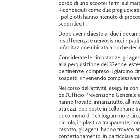
bordo di uno scooter fermi sul margi
Riconosciuti come due pregiudicati d
i poliziotti hanno ritenuto di proce
scopi illeciti.
Dopo aver richiesto ai due i documen
insofferenza e nervosismo, in parti
un’abitazione ubicata a poche decin
Considerate le circostanze, gli age
alla perquisizione del 33enne, estes
pertinenze, compreso il giardino c
sospetti, rinvenendo complessivame
Nel corso dell’attività, eseguita con
dell’Ufficio Prevenzione Generale e
hanno trovato, innanzitutto, all’in
attrezzi, due buste in cellophane tr
poco meno di 1 chilogrammo e circ
piccola, in plastica trasparente, c
casotto, gli agenti hanno trovato an
confezionamento, in particolare cart