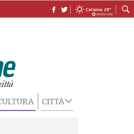
Catania
28°
cambia città
CULTURA
CITTÀ