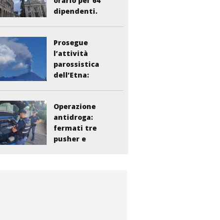
orario per 64
dipendenti.
Vasta:...
Prosegue
l’attività
parossistica
dell’Etna:
sospesi i voli...
Operazione
antidroga:
fermati tre
pusher e
smantellata...