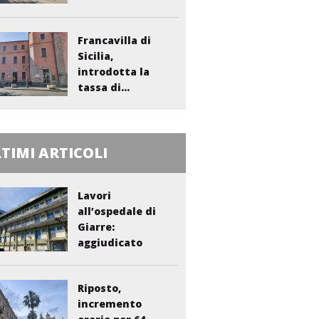
Francavilla di
Sicilia,
introdotta la
tassa di...
TIMI ARTICOLI
Lavori
all’ospedale di
Giarre:
aggiudicato
l’appalto per...
Riposto,
incremento