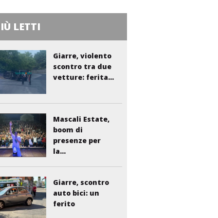
PIÙ LETTI
Giarre, violento
scontro tra due
vetture: ferita...
Mascali Estate,
boom di
presenze per
la...
Giarre, scontro
auto bici: un
ferito