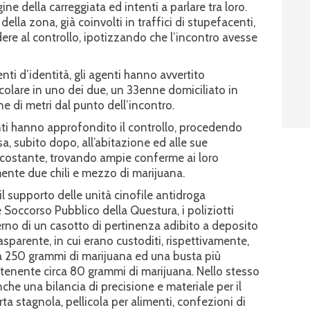
ne della carreggiata ed intenti a parlare tra loro.
ella zona, già coinvolti in traffici di stupefacenti,
dere al controllo, ipotizzando che l’incontro avesse
ti d’identità, gli agenti hanno avvertito
colare in uno dei due, un 33enne domiciliato in
e di metri dal punto dell’incontro.
nti hanno approfondito il controllo, procedendo
a, subito dopo, all’abitazione ed alle sue
ircostante, trovando ampie conferme ai loro
nte due chili e mezzo di marijuana.
 il supporto delle unità cinofile antidroga
 Soccorso Pubblico della Questura, i poliziotti
terno di un casotto di pertinenza adibito a deposito
asparente, in cui erano custoditi, rispettivamente,
a 250 grammi di marijuana ed una busta più
ontenente circa 80 grammi di marijuana. Nello stesso
che una bilancia di precisione e materiale per il
a stagnola, pellicola per alimenti, confezioni di