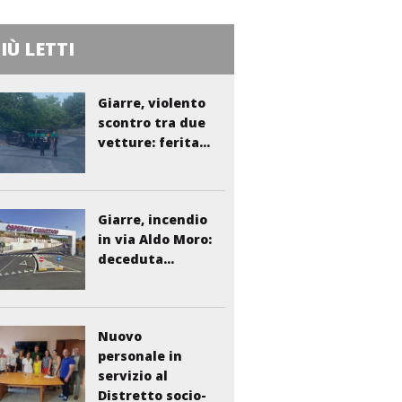
PIÙ LETTI
Giarre, violento
scontro tra due
vetture: ferita...
Giarre, incendio
in via Aldo Moro:
deceduta...
Nuovo
personale in
servizio al
Distretto socio-