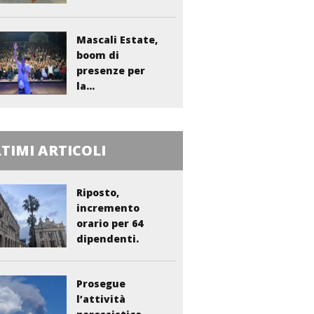
sanitario...
Mascali Estate,
boom di
presenze per
la...
TIMI ARTICOLI
Riposto,
incremento
orario per 64
dipendenti.
Vasta:...
Prosegue
l’attività