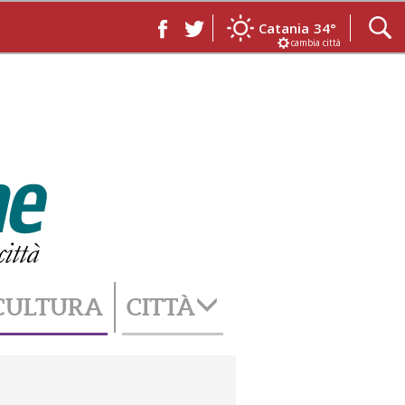
Catania
34°
cambia città
CULTURA
CITTÀ