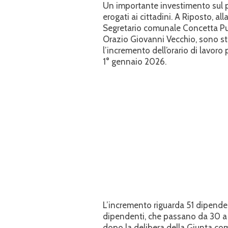
Un importante investimento sul pe
erogati ai cittadini. A Riposto, a
Segretario comunale Concetta Pugl
Orazio Giovanni Vecchio, sono sta
l’incremento dell’orario di lavor
1° gennaio 2026.
L’incremento riguarda 51 dipenden
dipendenti, che passano da 30 a 3
dopo la delibera della Giunta co