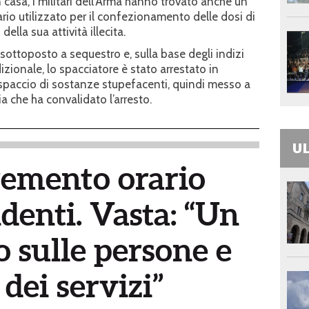
casa, i militari dell’Arma hanno trovato anche un
ario utilizzato per il confezionamento delle dosi di
della sua attività illecita.
 sottoposto a sequestro e, sulla base degli indizi
sdizionale, lo spacciatore è stato arrestato in
 spaccio di sostanze stupefacenti, quindi messo a
ia che ha convalidato l’arresto.
UL
remento orario
denti. Vasta: “Un
 sulle persone e
 dei servizi”