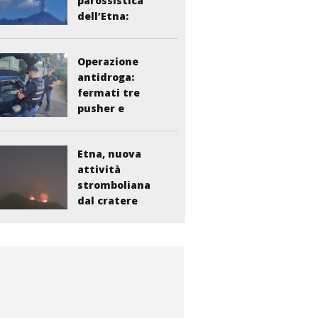
parossistica
dell’Etna:
sospesi i voli...
Operazione
antidroga:
fermati tre
pusher e
smantellata...
Etna, nuova
attività
stromboliana
dal cratere
Voragine