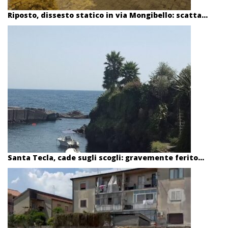
Riposto, dissesto statico in via Mongibello: scatta...
Santa Tecla, cade sugli scogli: gravemente ferito...