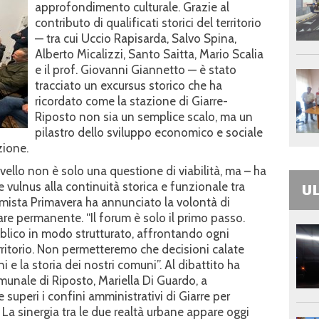
approfondimento culturale. Grazie al
contributo di qualificati storici del territorio
— tra cui Uccio Rapisarda, Salvo Spina,
Alberto Micalizzi, Santo Saitta, Mario Scalia
e il prof. Giovanni Giannetto — è stato
tracciato un excursus storico che ha
ricordato come la stazione di Giarre-
Riposto non sia un semplice scalo, ma un
pilastro dello sviluppo economico e sociale
zione.
vello non è solo una questione di viabilità, ma – ha
 vulnus alla continuità storica e funzionale tra
UL
nomista Primavera ha annunciato la volontà di
are permanente. “Il forum è solo il primo passo.
bblico in modo strutturato, affrontando ogni
ritorio. Non permetteremo che decisioni calate
ni e la storia dei nostri comuni”. Al dibattito ha
munale di Riposto, Mariella Di Guardo, a
superi i confini amministrativi di Giarre per
 La sinergia tra le due realtà urbane appare oggi