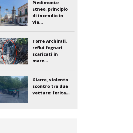
Piedimonte
Etneo, principio
di incendio in
via...
Torre Archirafi,
reflui fognari
scaricati in
mare...
Giarre, violento
scontro tra due
vetture: ferita...