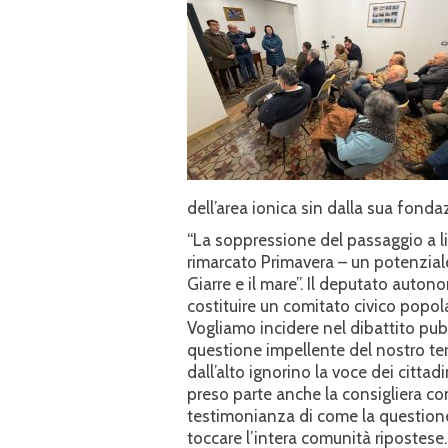
dell’area ionica sin dalla sua fonda
“La soppressione del passaggio a li
rimarcato Primavera – un potenziale
Giarre e il mare”. Il deputato auto
costituire un comitato civico popol
Vogliamo incidere nel dibattito pu
questione impellente del nostro ter
dall’alto ignorino la voce dei cittadi
preso parte anche la consigliera co
testimonianza di come la questione 
toccare l’intera comunità ripostese.