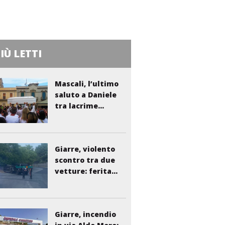
PIÙ LETTI
Mascali, l’ultimo
saluto a Daniele
tra lacrime...
Giarre, violento
scontro tra due
vetture: ferita...
Giarre, incendio