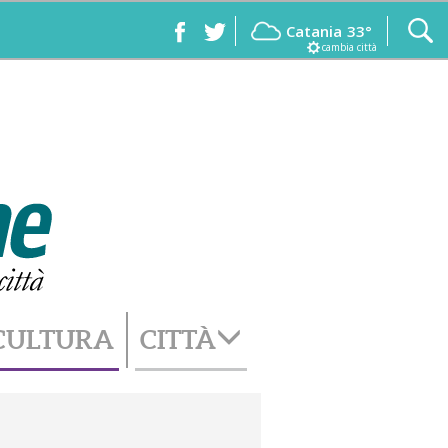
Catania
33°
cambia città
CULTURA
CITTÀ