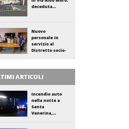
in via Aldo Moro:
deceduta...
Nuovo
personale in
servizio al
Distretto socio-
sanitario...
TIMI ARTICOLI
Incendio auto
nella notte a
Santa
Venerina,...