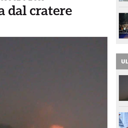
 dal cratere
UL