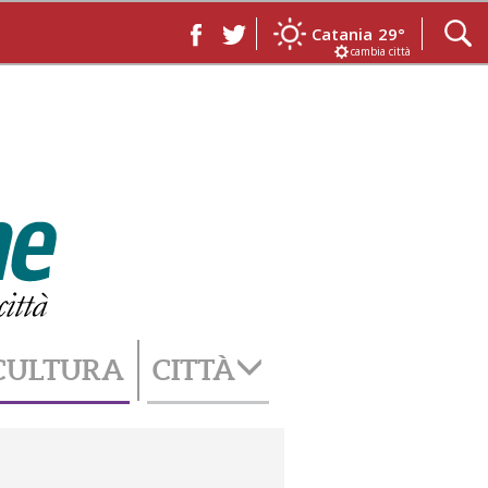
Catania
29°
cambia città
CULTURA
CITTÀ