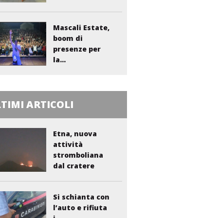
sanitario...
Mascali Estate,
boom di
presenze per
la...
TIMI ARTICOLI
Etna, nuova
attività
stromboliana
dal cratere
Voragine
Si schianta con
l’auto e rifiuta