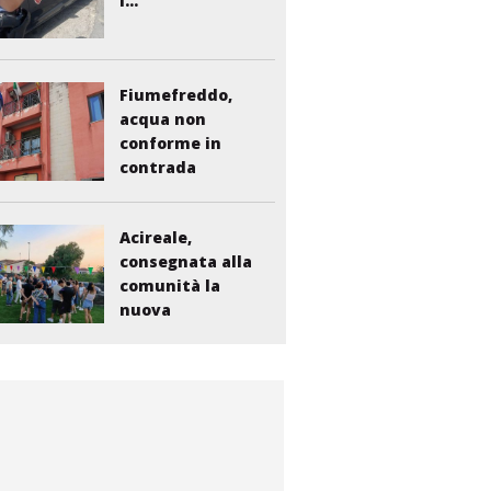
i...
Fiumefreddo,
acqua non
conforme in
contrada
Liberto:...
Acireale,
consegnata alla
comunità la
nuova
bambinopoli...