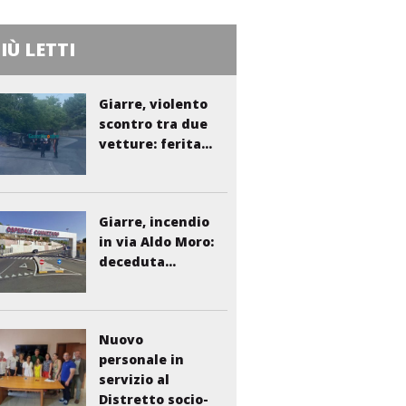
PIÙ LETTI
Giarre, violento
scontro tra due
vetture: ferita...
Giarre, incendio
in via Aldo Moro:
deceduta...
Nuovo
personale in
servizio al
Distretto socio-