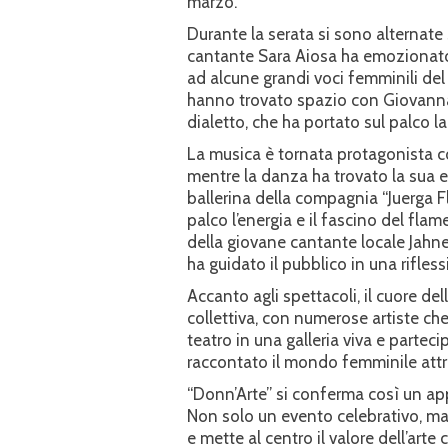
marzo.
Durante la serata si sono alternate
cantante Sara Aiosa ha emozionato 
ad alcune grandi voci femminili de
hanno trovato spazio con Giovanna Fer
dialetto, che ha portato sul palco l
La musica è tornata protagonista c
mentre la danza ha trovato la sua e
ballerina della compagnia “Juerga F
palco l’energia e il fascino del fla
della giovane cantante locale Jahnel
ha guidato il pubblico in una rifles
Accanto agli spettacoli, il cuore de
collettiva, con numerose artiste ch
teatro in una galleria viva e parteci
raccontato il mondo femminile attra
“Donn’Arte” si conferma così un a
Non solo un evento celebrativo, m
e mette al centro il valore dell’arte