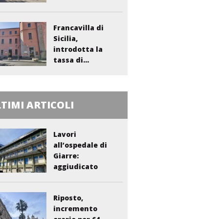
Francavilla di
Sicilia,
introdotta la
tassa di...
TIMI ARTICOLI
Lavori
all’ospedale di
Giarre:
aggiudicato
l’appalto per...
Riposto,
incremento