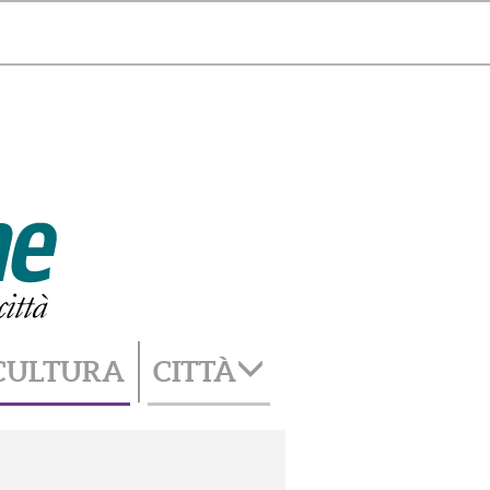
Catania
31°
cambia città
CULTURA
CITTÀ