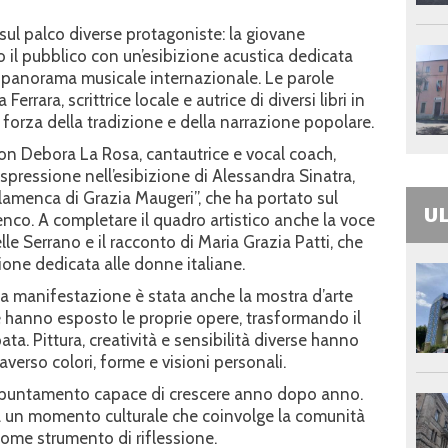
 sul palco diverse protagoniste: la giovane
il pubblico con un’esibizione acustica dedicata
l panorama musicale internazionale. Le parole
rara, scrittrice locale e autrice di diversi libri in
a forza della tradizione e della narrazione popolare.
on Debora La Rosa, cantautrice e vocal coach,
spressione nell’esibizione di Alessandra Sinatra,
lamenca di Grazia Maugeri”, che ha portato sul
UL
menco. A completare il quadro artistico anche la voce
le Serrano e il racconto di Maria Grazia Patti, che
sione dedicata alle donne italiane.
lla manifestazione è stata anche la mostra d’arte
e hanno esposto le proprie opere, trasformando il
pata. Pittura, creatività e sensibilità diverse hanno
verso colori, forme e visioni personali.
ppuntamento capace di crescere anno dopo anno.
a un momento culturale che coinvolge la comunità
 come strumento di riflessione.