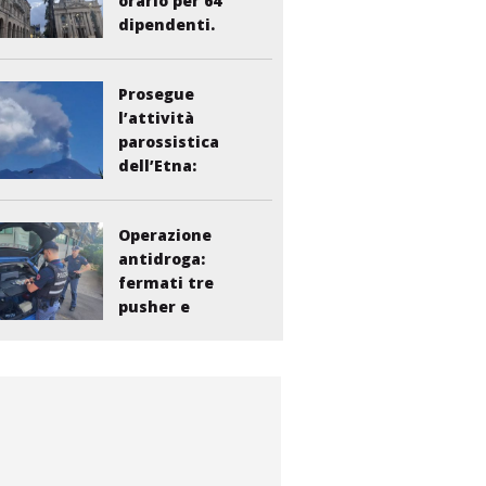
orario per 64
dipendenti.
Vasta:...
Prosegue
l’attività
parossistica
dell’Etna:
sospesi i voli...
Operazione
antidroga:
fermati tre
pusher e
smantellata...