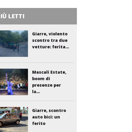
PIÙ LETTI
Giarre, violento
scontro tra due
vetture: ferita...
Mascali Estate,
boom di
presenze per
la...
Giarre, scontro
auto bici: un
ferito