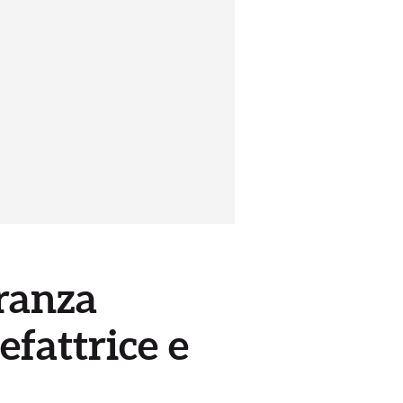
eranza
efattrice e