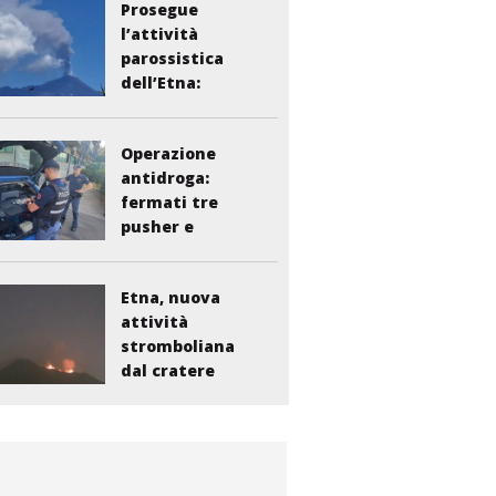
Prosegue
l’attività
parossistica
dell’Etna:
sospesi i voli...
Operazione
antidroga:
fermati tre
pusher e
smantellata...
Etna, nuova
attività
stromboliana
dal cratere
Voragine