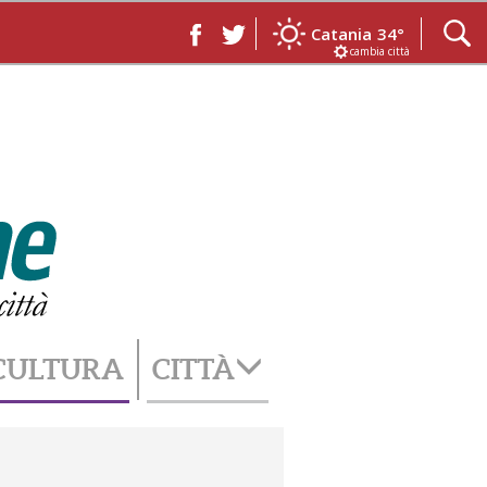
Catania
34°
cambia città
CULTURA
CITTÀ