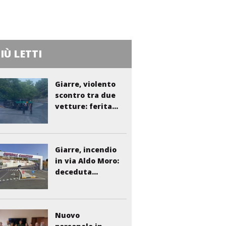
PIÙ LETTI
Giarre, violento
scontro tra due
vetture: ferita...
Giarre, incendio
in via Aldo Moro:
deceduta...
Nuovo