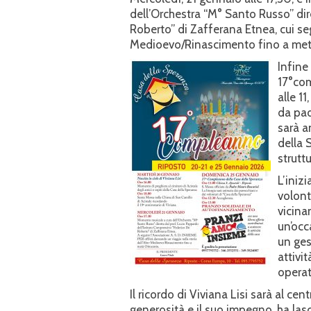
dell’Orchestra “M° Santo Russo” dire
Roberto” di Zafferana Etnea, cui seg
Medioevo/Rinascimento fino a met
Infine
17°com
alle 11
da pad
sarà a
della 
strutt
L’iniz
volonta
vicina
un’occ
un ges
attivi
operato
Il ricordo di Viviana Lisi sarà al cen
generosità e il suo impegno, ha la