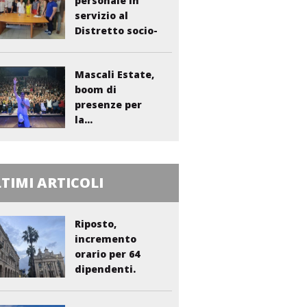
personale in
servizio al
Distretto socio-
sanitario...
Mascali Estate,
boom di
presenze per
la...
TIMI ARTICOLI
Riposto,
incremento
orario per 64
dipendenti.
Vasta:...