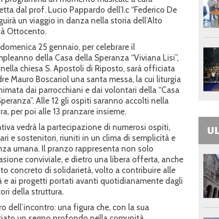
tta dal prof. Lucio Pappardo dell’I.c “Federico De
uirà un viaggio in danza nella storia dell’Alto
à Ottocento.
 domenica 25 gennaio, per celebrare il
pleanno della Casa della Speranza “Viviana Lisi”,
, nella chiesa S. Apostoli di Riposto, sarà officiata
re Mauro Boscariol una santa messa, la cui liturgia
nimata dai parrocchiani e dai volontari della “Casa
Speranza”. Alle 12 gli ospiti saranno accolti nella
ura, per poi alle 13 pranzare insieme.
iativa vedrà la partecipazione di numerosi ospiti,
UL
ri e sostenitori, riuniti in un clima di semplicità e
nza umana. Il pranzo rappresenta non solo
asione conviviale, e dietro una libera offerta, anche
to concreto di solidarietà, volto a contribuire alle
tà e ai progetti portati avanti quotidianamente dagli
ri della struttura.
tro dell’incontro: una figura che, con la sua
sciato un segno profondo nella comunità.