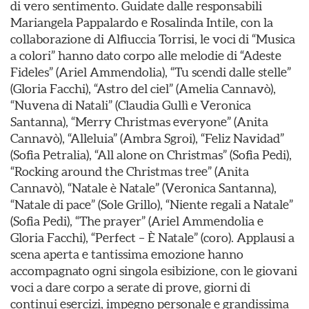
di vero sentimento. Guidate dalle responsabili
Mariangela Pappalardo e Rosalinda Intile, con la
collaborazione di Alfiuccia Torrisi, le voci di “Musica
a colori” hanno dato corpo alle melodie di “Adeste
Fideles” (Ariel Ammendolia), “Tu scendi dalle stelle”
(Gloria Facchi), “Astro del ciel” (Amelia Cannavò),
“Nuvena di Natali” (Claudia Gullì e Veronica
Santanna), “Merry Christmas everyone” (Anita
Cannavò), “Alleluia” (Ambra Sgroi), “Feliz Navidad”
(Sofia Petralia), “All alone on Christmas” (Sofia Pedi),
“Rocking around the Christmas tree” (Anita
Cannavò), “Natale è Natale” (Veronica Santanna),
“Natale di pace” (Sole Grillo), “Niente regali a Natale”
(Sofia Pedi), “The prayer” (Ariel Ammendolia e
Gloria Facchi), “Perfect – È Natale” (coro). Applausi a
scena aperta e tantissima emozione hanno
accompagnato ogni singola esibizione, con le giovani
voci a dare corpo a serate di prove, giorni di
continui esercizi, impegno personale e grandissima