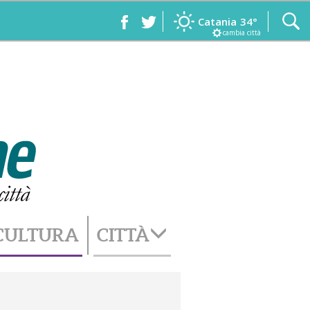
Catania
34°
cambia città
CULTURA
CITTÀ