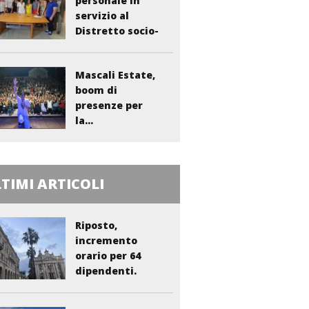
personale in
servizio al
Distretto socio-
sanitario...
Mascali Estate,
boom di
presenze per
la...
TIMI ARTICOLI
Riposto,
incremento
orario per 64
dipendenti.
Vasta:...