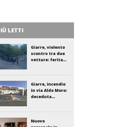
PIÙ LETTI
Giarre, violento
scontro tra due
vetture: ferita...
Giarre, incendio
in via Aldo Moro:
deceduta...
Nuovo