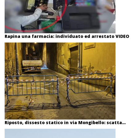
Rapina una farmacia: individuato ed arrestato VIDEO
Riposto, dissesto statico in via Mongibello: scatta...