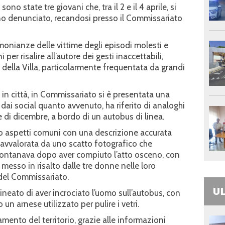
ono state tre giovani che, tra il 2 e il 4 aprile, si
o denunciato, recandosi presso il Commissariato
imonianze delle vittime degli episodi molesti e
er risalire all’autore dei gesti inaccettabili,
no della Villa, particolarmente frequentata da grandi
in città, in Commissariato si è presentata una
ai social quanto avvenuto, ha riferito di analoghi
e di dicembre, a bordo di un autobus di linea.
 aspetti comuni con una descrizione accurata
 avvalorata da uno scatto fotografico che
lontanava dopo aver compiuto l’atto osceno, con
 messo in risalto dalle tre donne nelle loro
 del Commissariato.
UL
ineato di aver incrociato l’uomo sull’autobus, con
 un arnese utilizzato per pulire i vetri.
amento del territorio, grazie alle informazioni