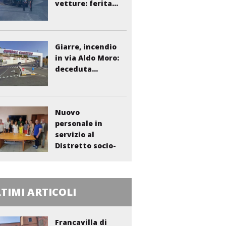
vetture: ferita...
Giarre, incendio
in via Aldo Moro:
deceduta...
Nuovo
personale in
servizio al
Distretto socio-
sanitario...
TIMI ARTICOLI
Francavilla di