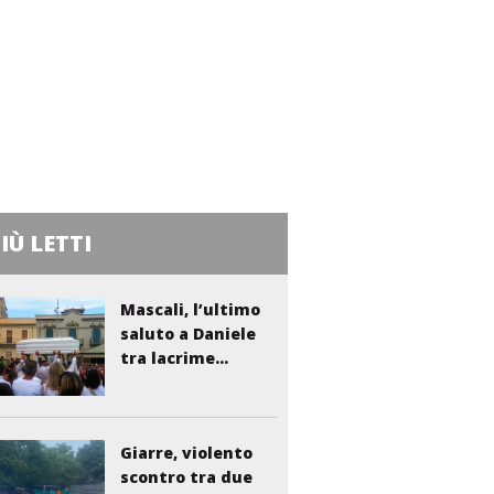
PIÙ LETTI
Mascali, l’ultimo
saluto a Daniele
tra lacrime...
Giarre, violento
scontro tra due