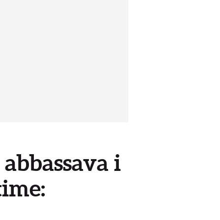
i abbassava i
time: