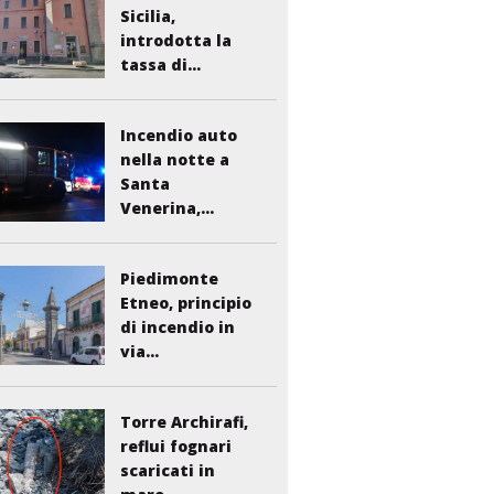
Sicilia,
introdotta la
tassa di...
Incendio auto
nella notte a
Santa
Venerina,...
Piedimonte
Etneo, principio
di incendio in
via...
Torre Archirafi,
reflui fognari
scaricati in