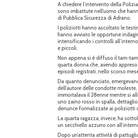
A chiedere l’intervento della Polizia s
sono imbattute nell’uomo che hann
di Pubblica Sicurezza di Adrano.
I poliziotti hanno ascoltato le test
hanno avviato le opportune indagini p
intensificando i controlli all’inter
e piccoli.
Non appena si è diffuso il tam-tam 
quarta donna che, avendo appreso d
episodi registrati, nello scorso mes
Da quanto denunciato, emergevano
dell’autore delle condotte moleste,
immortalava il 28enne mentre si al
uno zaino rosso in spalla, dettaglio
denunce formalizzate ai poliziotti
La quarta ragazza, invece, ha sottol
un secchiello azzurro con all’interno
Dopo un’attenta attività di pattugli