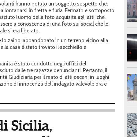
ra volanti hanno notato un soggetto sospetto che,
i allontanarsi in fretta e furia. Fermato e sottoposto
osciuto l’uomo della foto acquisita agli atti, che,
essere a conoscenza di una foto sui social che lo
le si era liberato.
are lo zaino, abbandonato in un terreno vicino alla
lla casa è stato trovato il secchiello e
adranita è stato condotto negli uffici del
iuto dalle tre ragazze denuncianti. Pertanto, il
à Giudiziaria per il reato di atti osceni in luoghi
zione di innocenza dell’indagato valevole ora e
i Sicilia,