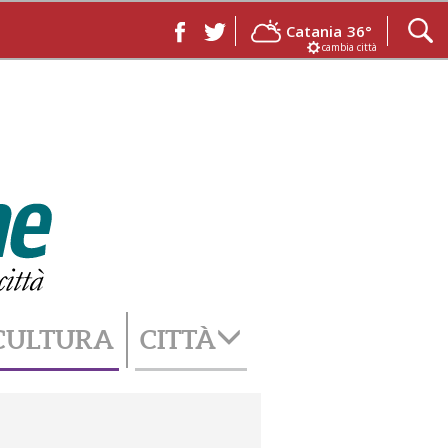
Catania
36°
cambia città
CULTURA
CITTÀ