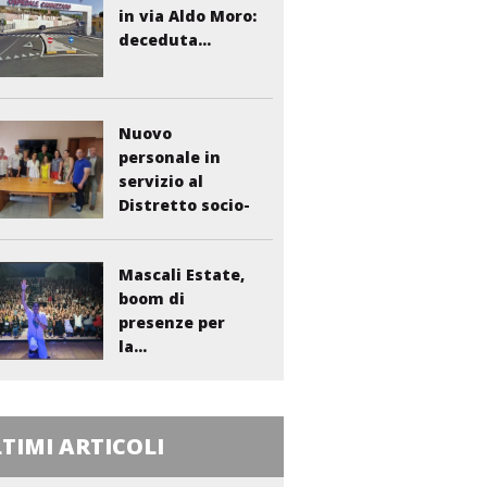
in via Aldo Moro:
deceduta...
Nuovo
personale in
servizio al
Distretto socio-
sanitario...
Mascali Estate,
boom di
presenze per
la...
TIMI ARTICOLI