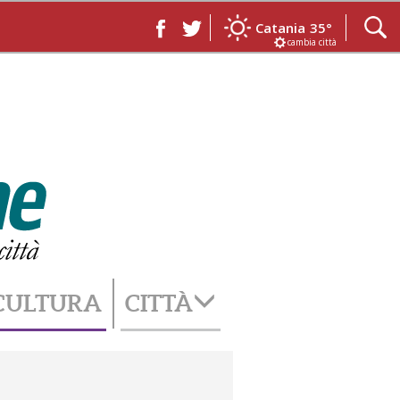
Catania
35°
cambia città
CULTURA
CITTÀ