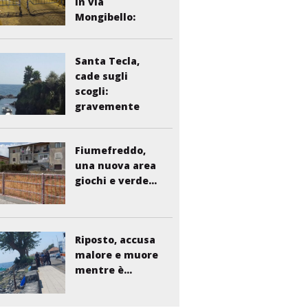
in via
Mongibello:
scatta...
Santa Tecla,
cade sugli
scogli:
gravemente
ferito...
Fiumefreddo,
una nuova area
giochi e verde...
Riposto, accusa
malore e muore
mentre è...