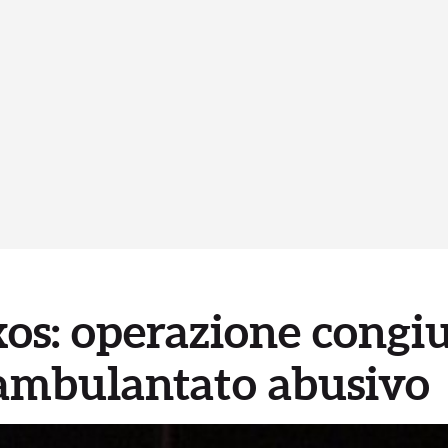
os: operazione congi
 ambulantato abusivo