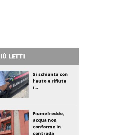
PIÙ LETTI
Si schianta con
l’auto e rifiuta
i...
Fiumefreddo,
acqua non
conforme in
contrada