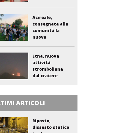
Liberto:...
Acireale,
consegnata alla
comunità la
nuova
bambinopoli...
Etna, nuova
attività
stromboliana
dal cratere
Voragine
TIMI ARTICOLI
Riposto,
dissesto statico