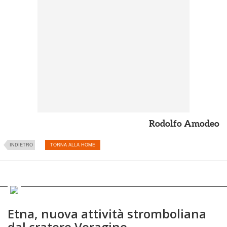
Rodolfo Amodeo
INDIETRO
TORNA ALLA HOME
Etna, nuova attività stromboliana
dal cratere Voragine