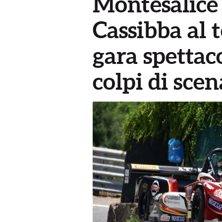
Montesalice 
Cassibba al 
gara spettaco
colpi di scen