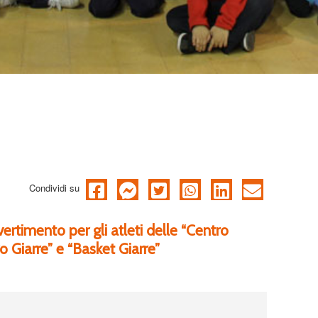
Condividi su
vertimento per gli atleti delle “Centro
o Giarre” e “Basket Giarre”