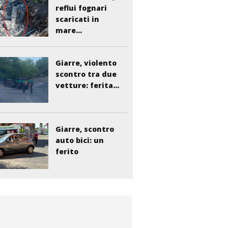
reflui fognari
scaricati in
mare...
Giarre, violento
scontro tra due
vetture: ferita...
Giarre, scontro
auto bici: un
ferito