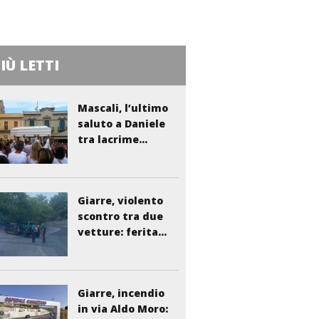
PIÙ LETTI
Mascali, l’ultimo
saluto a Daniele
tra lacrime...
Giarre, violento
scontro tra due
vetture: ferita...
Giarre, incendio
in via Aldo Moro: