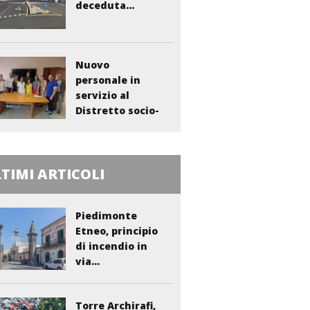
deceduta...
Nuovo
personale in
servizio al
Distretto socio-
sanitario...
TIMI ARTICOLI
Piedimonte
Etneo, principio
di incendio in
via...
Torre Archirafi,