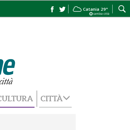
Catania
29°
cambia città
CULTURA
CITTÀ