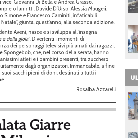
 vice, Giovanni Di Bella e Andrea Grasso,
anpiero Iannitti, Davide D’Urso, Alessia Maugeri,
so Simone e Francesco Caminiti, infaticabili
 Natale”, giunta, quest’anno, alla seconda edizione.
dente Aveni, nasce e si sviluppa all’insegna
 e della gioia
”. Divertenti i momenti di
enza dei personaggi televisivi più amati dai ragazzi,
l e Spongebob, che, nel corso della serata, hanno
nissimi atleti e i bambini presenti, tra zucchero
atuitamente dagli organizzatori. Immancabile, a fine
 suoi sacchi pieni di doni, destinati a tutti i
UL
ne.
Rosalba Azzarelli
lata Giarre