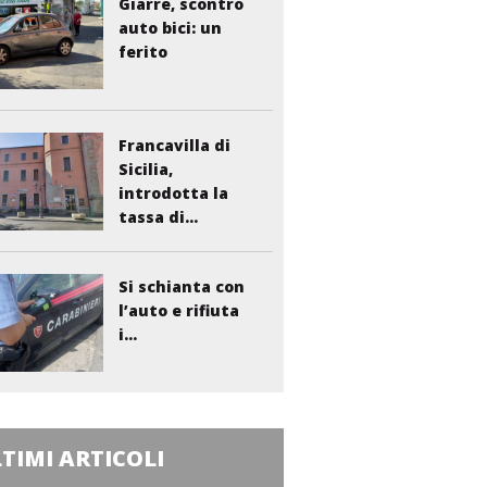
Giarre, scontro
auto bici: un
ferito
Francavilla di
Sicilia,
introdotta la
tassa di...
Si schianta con
l’auto e rifiuta
i...
TIMI ARTICOLI