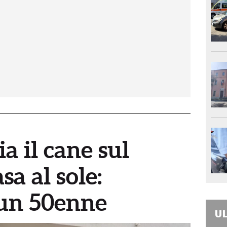
ia il cane sul
sa al sole:
un 50enne
UL