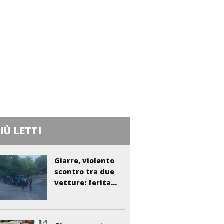
PIÙ LETTI
Giarre, violento
scontro tra due
vetture: ferita...