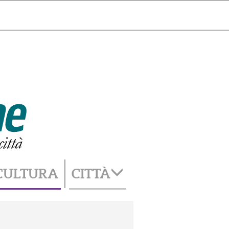
Catania
34°
cambia città
CULTURA
CITTÀ