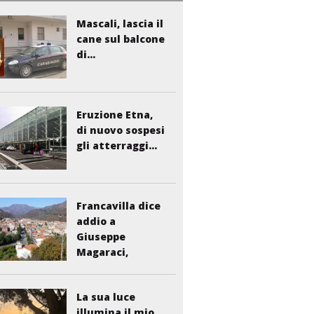
Mascali, lascia il
cane sul balcone
di...
Eruzione Etna,
di nuovo sospesi
gli atterraggi...
Francavilla dice
addio a
Giuseppe
Magaraci,
storico...
La sua luce
illumina il mio