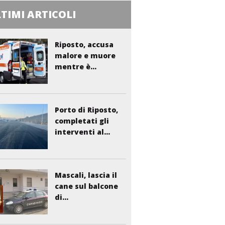
TIMI ARTICOLI
Riposto, accusa
malore e muore
mentre è...
Porto di Riposto,
completati gli
interventi al...
Mascali, lascia il
cane sul balcone
di...