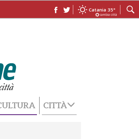
Catania
35°
cambia città
CULTURA
CITTÀ