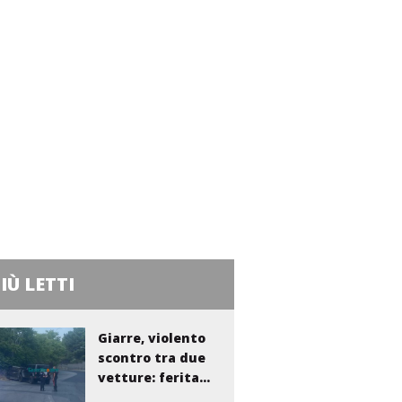
PIÙ LETTI
Giarre, violento
scontro tra due
vetture: ferita...