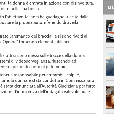
tanti, la donna è entrata in azione con disinvoltura,
UL
costo nella sua borsa.
to l’obiettivo, la ladra ha guadagno l’uscita dalle
spostare la propria auto, riferendo di averla
urato l’ammanco dei bracciali e si sono rivolti ai
o-Ognina” fornendo elementi utili per
iziotti si sono messi sulle tracce della donna,
istemi di videosorveglianza, riuscendo ad
ecedenti per reati contro il patrimonio.
itenerla responsabile per entrambi i colpi e,
azione, la donna è stata condotta in Commissariato
è stata denunciata all’Autorità Giudiziaria per furto
nzione d’innocenza dell’indagata valevole ora e