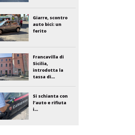
Giarre, scontro
auto bici: un
ferito
Francavilla di
Sicilia,
introdotta la
tassa di...
Si schianta con
l’auto e rifiuta
i...