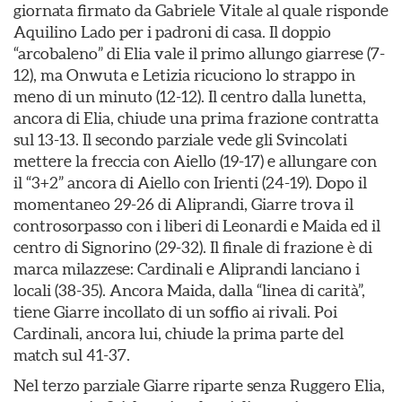
giornata firmato da Gabriele Vitale al quale risponde
Aquilino Lado per i padroni di casa. Il doppio
“arcobaleno” di Elia vale il primo allungo giarrese (7-
12), ma Onwuta e Letizia ricuciono lo strappo in
meno di un minuto (12-12). Il centro dalla lunetta,
ancora di Elia, chiude una prima frazione contratta
sul 13-13. Il secondo parziale vede gli Svincolati
mettere la freccia con Aiello (19-17) e allungare con
il “3+2” ancora di Aiello con Irienti (24-19). Dopo il
momentaneo 29-26 di Aliprandi, Giarre trova il
controsorpasso con i liberi di Leonardi e Maida ed il
centro di Signorino (29-32). Il finale di frazione è di
marca milazzese: Cardinali e Aliprandi lanciano i
locali (38-35). Ancora Maida, dalla “linea di carità”,
tiene Giarre incollato di un soffio ai rivali. Poi
Cardinali, ancora lui, chiude la prima parte del
match sul 41-37.
Nel terzo parziale Giarre riparte senza Ruggero Elia,