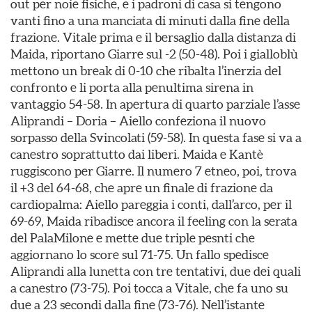
out per noie fisiche, e i padroni di casa si tengono
vanti fino a una manciata di minuti dalla fine della
frazione. Vitale prima e il bersaglio dalla distanza di
Maida, riportano Giarre sul -2 (50-48). Poi i gialloblù
mettono un break di 0-10 che ribalta l’inerzia del
confronto e li porta alla penultima sirena in
vantaggio 54-58. In apertura di quarto parziale l’asse
Aliprandi – Doria – Aiello confeziona il nuovo
sorpasso della Svincolati (59-58). In questa fase si va a
canestro soprattutto dai liberi. Maida e Kantè
ruggiscono per Giarre. Il numero 7 etneo, poi, trova
il +3 del 64-68, che apre un finale di frazione da
cardiopalma: Aiello pareggia i conti, dall’arco, per il
69-69, Maida ribadisce ancora il feeling con la serata
del PalaMilone e mette due triple pesnti che
aggiornano lo score sul 71-75. Un fallo spedisce
Aliprandi alla lunetta con tre tentativi, due dei quali
a canestro (73-75). Poi tocca a Vitale, che fa uno su
due a 23 secondi dalla fine (73-76). Nell’istante