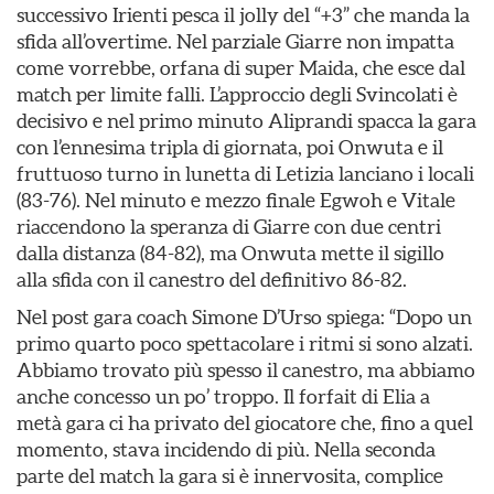
successivo Irienti pesca il jolly del “+3” che manda la
sfida all’overtime. Nel parziale Giarre non impatta
come vorrebbe, orfana di super Maida, che esce dal
match per limite falli. L’approccio degli Svincolati è
decisivo e nel primo minuto Aliprandi spacca la gara
con l’ennesima tripla di giornata, poi Onwuta e il
fruttuoso turno in lunetta di Letizia lanciano i locali
(83-76). Nel minuto e mezzo finale Egwoh e Vitale
riaccendono la speranza di Giarre con due centri
dalla distanza (84-82), ma Onwuta mette il sigillo
alla sfida con il canestro del definitivo 86-82.
Nel post gara coach Simone D’Urso spiega: “Dopo un
primo quarto poco spettacolare i ritmi si sono alzati.
Abbiamo trovato più spesso il canestro, ma abbiamo
anche concesso un po’ troppo. Il forfait di Elia a
metà gara ci ha privato del giocatore che, fino a quel
momento, stava incidendo di più. Nella seconda
parte del match la gara si è innervosita, complice