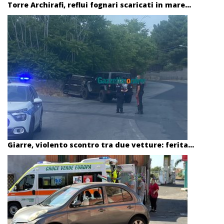
Torre Archirafi, reflui fognari scaricati in mare...
Giarre, violento scontro tra due vetture: ferita...