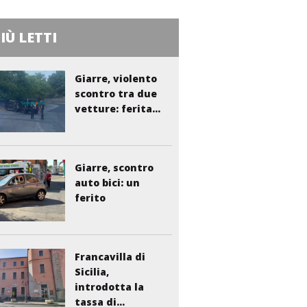
PIÙ LETTI
Giarre, violento
scontro tra due
vetture: ferita...
Giarre, scontro
auto bici: un
ferito
Francavilla di
Sicilia,
introdotta la
tassa di...