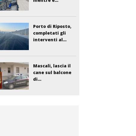
mentre è...
Porto di Riposto,
completati gli
interventi al...
Mascali, lascia il
cane sul balcone
di...