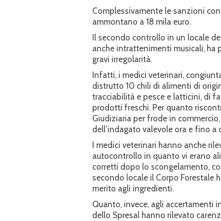
Complessivamente le sanzioni contes
ammontano a 18 mila euro.
Il secondo controllo in un locale del
anche intrattenimenti musicali, ha p
gravi irregolarità.
Infatti, i medici veterinari, congi
distrutto 10 chili di alimenti di orig
tracciabilità e pesce e latticini, di
prodotti freschi. Per quanto riscontra
Giudiziaria per frode in commercio
dell’indagato valevole ora e fino a
I medici veterinari hanno anche ril
autocontrollo in quanto vi erano a
corretti dopo lo scongelamento, con
secondo locale il Corpo Forestale 
merito agli ingredienti.
Quanto, invece, agli accertamenti in 
dello Spresal hanno rilevato carenz