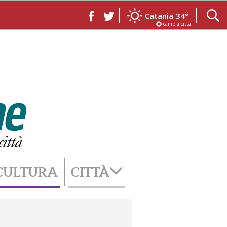
Catania
34°
cambia città
CULTURA
CITTÀ