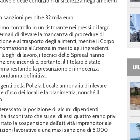
orative e delle condizioni di sicurezza negli ambienti
n sanzioni per oltre 32 mila euro.
imo controllo in un ristorante nei pressi di largo
rinari di rilevare la mancanza di procedure di
zione e al trasporto degli alimenti, mentre il Corpo
formazione all’utenza in merito agli ingredienti.
 luoghi di lavoro, i tecnici dello Spresal hanno
zione incendi e, pertanto, il titolare è stato
UL
 ferma restando la presunzione di innocenza
 condanna definitiva.
genti della Polizia Locale annonaria di rilevare
 d’uso dei locali e la planimetria, nonché il
o.
nteressato la posizione di alcuni dipendenti.
 ha riscontrato che su sei di essi quattro erano privi
rtato la sospensione dell’attività imprenditoriale
sizioni lavorative e una maxi sanzione di 8.000