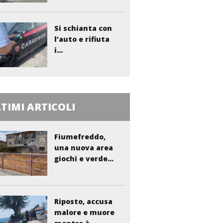
Si schianta con
l’auto e rifiuta
i...
TIMI ARTICOLI
Fiumefreddo,
una nuova area
giochi e verde...
Riposto, accusa
malore e muore