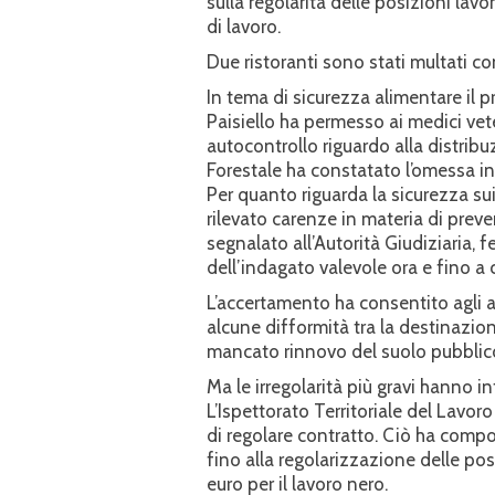
sulla regolarità delle posizioni lav
di lavoro.
Due ristoranti sono stati multati co
In tema di sicurezza alimentare il pr
Paisiello ha permesso ai medici vete
autocontrollo riguardo alla distribu
Forestale ha constatato l’omessa in
Per quanto riguarda la sicurezza sui
rilevato carenze in materia di preven
segnalato all’Autorità Giudiziaria,
dell’indagato valevole ora e fino a
L’accertamento ha consentito agli a
alcune difformità tra la destinazione
mancato rinnovo del suolo pubblic
Ma le irregolarità più gravi hanno i
L’Ispettorato Territoriale del Lavoro
di regolare contratto. Ciò ha compo
fino alla regolarizzazione delle po
euro per il lavoro nero.