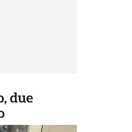
o, due
o