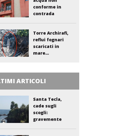
acqua non
conforme in
contrada
Liberto:...
Torre Archirafi,
reflui fognari
scaricati in
mare...
TIMI ARTICOLI
Santa Tecla,
cade sugli
scogli:
gravemente
ferito...