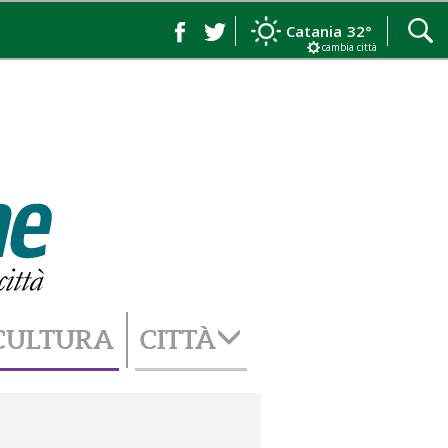
Catania
32°
cambia città
CULTURA
CITTÀ