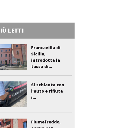
PIÙ LETTI
Francavilla di
Sicilia,
introdotta la
tassa di...
Si schianta con
l’auto e rifiuta
i...
Fiumefreddo,