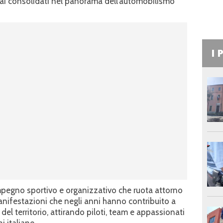
i consolidati nel panorama dell’automobilismo
I 
 impegno sportivo e organizzativo che ruota attorno
 manifestazioni che negli anni hanno contribuito a
del territorio, attirando piloti, team e appassionati
i italiane.