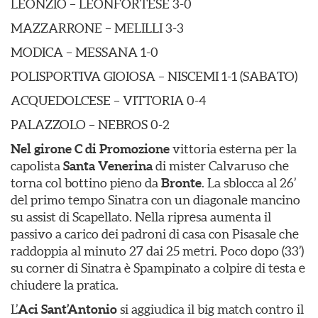
LEONZIO – LEONFORTESE 3-0
MAZZARRONE – MELILLI 3-3
MODICA – MESSANA 1-0
POLISPORTIVA GIOIOSA – NISCEMI 1-1 (SABATO)
ACQUEDOLCESE – VITTORIA 0-4
PALAZZOLO – NEBROS 0-2
Nel girone C di Promozione
vittoria esterna per la
capolista
Santa Venerina
di mister Calvaruso che
torna col bottino pieno da
Bronte
. La sblocca al 26’
del primo tempo Sinatra con un diagonale mancino
su assist di Scapellato. Nella ripresa aumenta il
passivo a carico dei padroni di casa con Pisasale che
raddoppia al minuto 27 dai 25 metri. Poco dopo (33’)
su corner di Sinatra è Spampinato a colpire di testa e
chiudere la pratica.
L’
Aci Sant’Antonio
si aggiudica il big match contro il