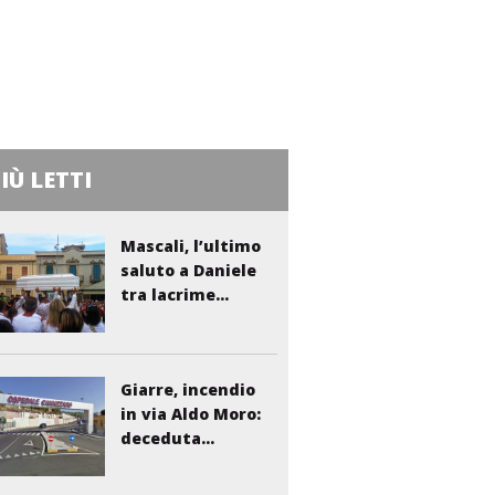
PIÙ LETTI
Mascali, l’ultimo
saluto a Daniele
tra lacrime...
Giarre, incendio
in via Aldo Moro:
deceduta...