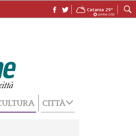
Catania
29°
cambia città
CULTURA
CITTÀ