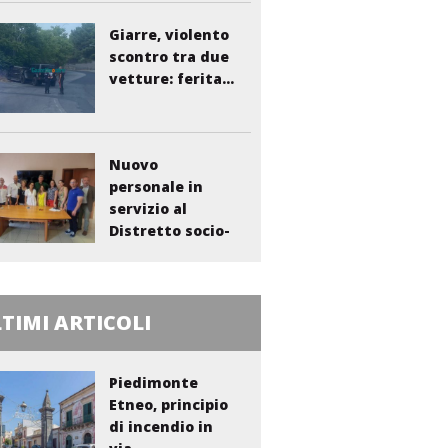
Giarre, violento
scontro tra due
vetture: ferita...
Nuovo
personale in
servizio al
Distretto socio-
sanitario...
TIMI ARTICOLI
Piedimonte
Etneo, principio
di incendio in