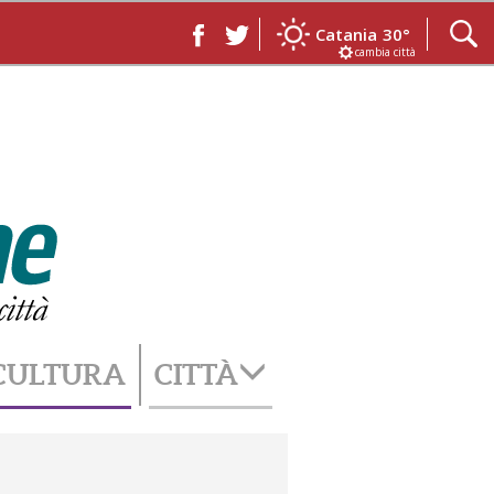
Catania
30°
cambia città
CULTURA
CITTÀ