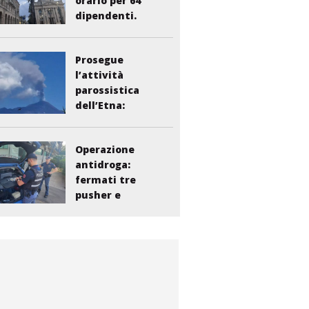
orario per 64
dipendenti.
Vasta:...
Prosegue
l’attività
parossistica
dell’Etna:
sospesi i voli...
Operazione
antidroga:
fermati tre
pusher e
smantellata...