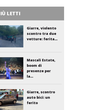
PIÙ LETTI
Giarre, violento
scontro tra due
vetture: ferita...
Mascali Estate,
boom di
presenze per
la...
Giarre, scontro
auto bici: un
ferito