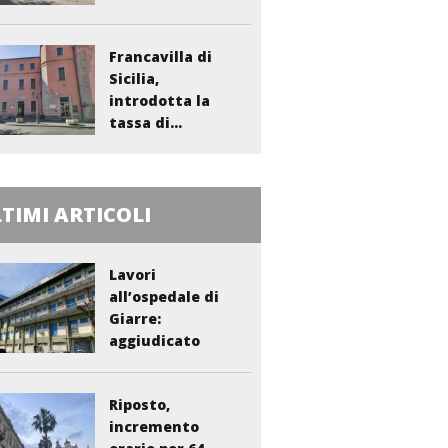
Francavilla di
Sicilia,
introdotta la
tassa di...
TIMI ARTICOLI
Lavori
all’ospedale di
Giarre:
aggiudicato
l’appalto per...
Riposto,
incremento