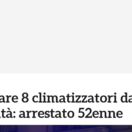
re 8 climatizzatori da
ità: arrestato 52enne