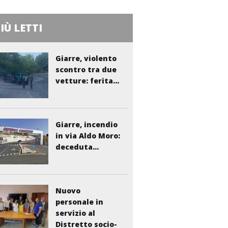
PIÙ LETTI
Giarre, violento
scontro tra due
vetture: ferita...
Giarre, incendio
in via Aldo Moro:
deceduta...
Nuovo
personale in
servizio al
Distretto socio-