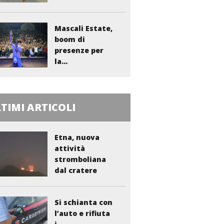
sanitario...
Mascali Estate,
boom di
presenze per
la...
TIMI ARTICOLI
Etna, nuova
attività
stromboliana
dal cratere
Voragine
Si schianta con
l’auto e rifiuta