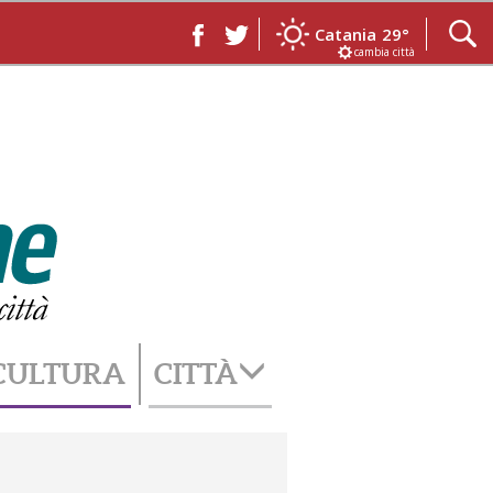
Catania
29°
cambia città
CULTURA
CITTÀ