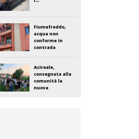
i...
Fiumefreddo,
acqua non
conforme in
contrada
Liberto:...
Acireale,
consegnata alla
comunità la
nuova
bambinopoli...