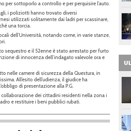
omo per sottoporlo a controllo e per perquisire l’auto.
li, i poliziotti hanno trovato diversi
nesi utilizzati solitamente dai ladri per scassinare,
ché una torcia.
locali dell’Università, notando come, in varie stanze,
ri.
to sequestro e il 52enne è stato arrestato per furto
nzione di innocenza dell’indagato valevole ora e
UL
tto nelle camere di sicurezza della Questura, in
ssima. All’esito dell’udienza, il giudice ha
l’obbligo di presentazione alla P.G.
 collaborazione dei cittadini residenti nella zona i
dro e restituire i beni pubblici rubati.