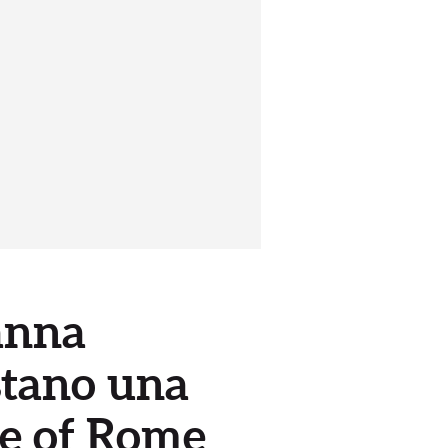
ianna
stano una
me of Rome