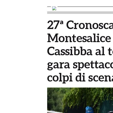
27ª Cronosca
Montesalice 
Cassibba al 
gara spettaco
colpi di scen