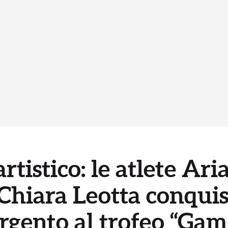
rtistico: le atlete Ar
 Chiara Leotta conqui
argento al trofeo “Ga