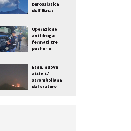
parossistica
dell’Etna:
sospesi i voli...
Operazione
antidroga:
fermati tre
pusher e
smantellata...
Etna, nuova
attività
stromboliana
dal cratere
Voragine