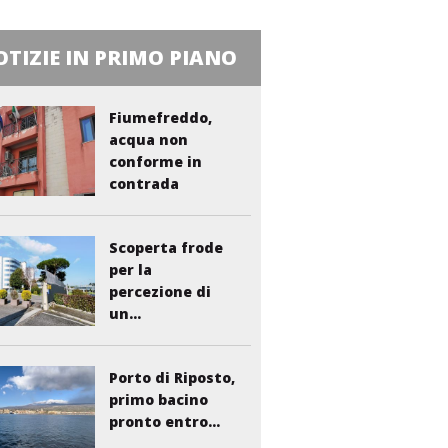
TIZIE IN PRIMO PIANO
Fiumefreddo,
acqua non
conforme in
contrada
Liberto:...
Scoperta frode
per la
percezione di
un...
Porto di Riposto,
primo bacino
pronto entro...