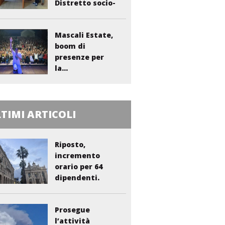
Distretto socio-
sanitario...
Mascali Estate,
boom di
presenze per
la...
TIMI ARTICOLI
Riposto,
incremento
orario per 64
dipendenti.
Vasta:...
Prosegue
l’attività