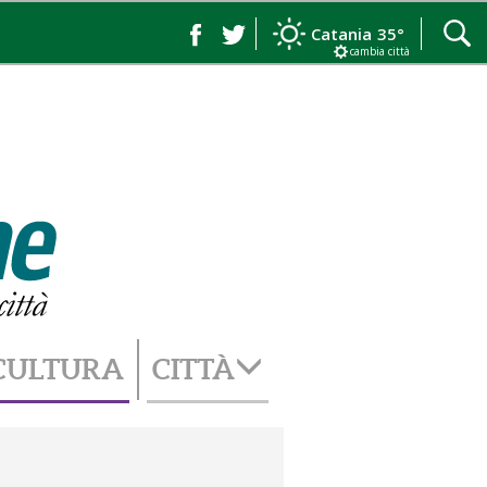
Catania
35°
cambia città
CULTURA
CITTÀ