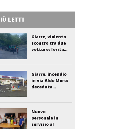
PIÙ LETTI
Giarre, violento
scontro tra due
vetture: ferita...
Giarre, incendio
in via Aldo Moro:
deceduta...
Nuovo
personale in
servizio al