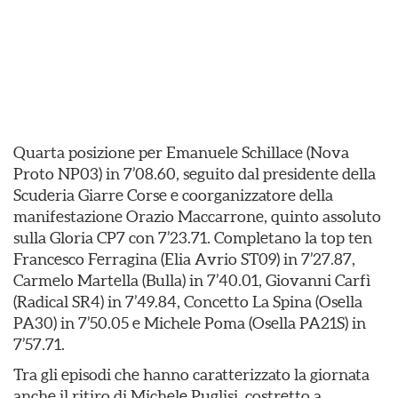
Quarta posizione per Emanuele Schillace (Nova
Proto NP03) in 7’08.60, seguito dal presidente della
Scuderia Giarre Corse e coorganizzatore della
manifestazione Orazio Maccarrone, quinto assoluto
sulla Gloria CP7 con 7’23.71. Completano la top ten
Francesco Ferragina (Elia Avrio ST09) in 7’27.87,
Carmelo Martella (Bulla) in 7’40.01, Giovanni Carfì
(Radical SR4) in 7’49.84, Concetto La Spina (Osella
PA30) in 7’50.05 e Michele Poma (Osella PA21S) in
7’57.71.
Tra gli episodi che hanno caratterizzato la giornata
anche il ritiro di Michele Puglisi, costretto a