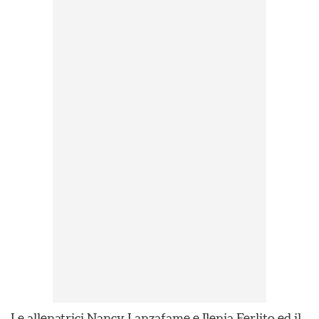
Le allenatrici Nancy Lanzafame e Ilenia Ferlito ed il