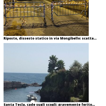
Riposto, dissesto statico in via Mongibello: scatta...
Santa Tecla, cade sugli scogli: gravemente ferito...