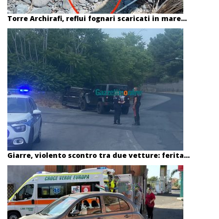
Torre Archirafi, reflui fognari scaricati in mare...
Giarre, violento scontro tra due vetture: ferita...