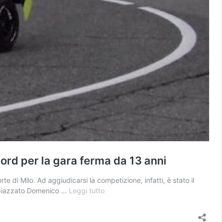
cord per la gara ferma da 13 anni
rte di Milo. Ad aggiudicarsi la competizione, infatti, è stato il
21°
 è piazzato Domenico …
Leggi tutto
Slalom
Giarre–
Milo,