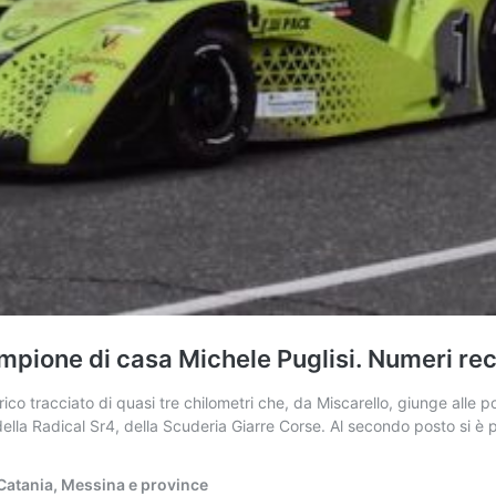
campione di casa Michele Puglisi. Numeri re
rico tracciato di quasi tre chilometri che, da Miscarello, giunge alle po
e della Radical Sr4, della Scuderia Giarre Corse. Al secondo posto si
i Catania, Messina e province