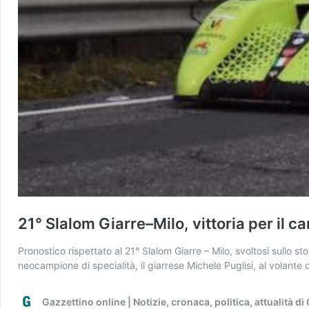
21° Slalom Giarre–Milo, vittoria per il 
Pronostico rispettato al 21° Slalom Giarre – Milo, svoltosi sullo sto
neocampione di specialità, il giarrese Michele Puglisi, al volant
Gazzettino online | Notizie, cronaca, politica, attualità d